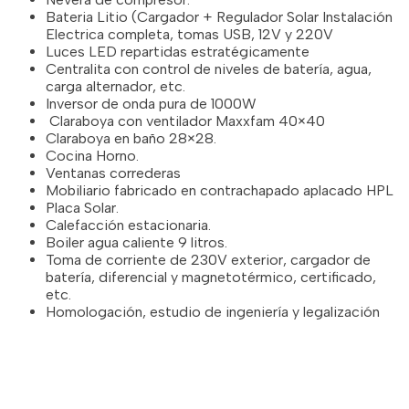
¿En qué podemos ayudarte?
Bateria Litio (Cargador + Regulador Solar
Instalación
¿En qué podemos ayudarte?
¿En qué podemos ayudarte?
Electrica completa, tomas USB, 12V y 220V
¿En qué podemos ayudarte?
Luces LED repartidas estratégicamente
Centralita con control de niveles de batería, agua,
carga alternador, etc.
Inversor de onda pura de 1000W
Claraboya con ventilador Maxxfam 40×40
Claraboya en baño 28×28.
He leído y acepto la
política de privacidad
He leído y acepto la
He leído y acepto la
política de privacidad
política de privacidad
Cocina Horno.
He leído y acepto la
política de privacidad
Ventanas correderas
Mobiliario fabricado en contrachapado aplacado HPL
Placa Solar.
ENVIAR
Calefacción estacionaria.
ENVIAR
ENVIAR
ENVIAR
Boiler agua caliente 9 litros.
Toma de corriente de 230V exterior, cargador de
batería, diferencial y magnetotérmico, certificado,
etc.
Homologación, estudio de ingeniería y legalización