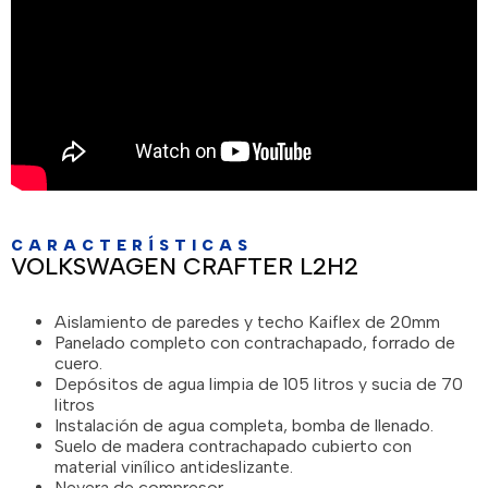
×
×
×
×
Solicitar información sobre la
Solicitar información sobre el
Solicitar información sobre la
venta de la furgoneta
Solicitar información
alquiler de la furgoneta camper
venta de este producto
camperizada
Nombre y Apellidos
Nombre y Apellidos
Nombre y Apellidos
CARACTERÍSTICAS
Nombre y Apellidos
VOLKSWAGEN CRAFTER L2H2
Correo electrónico
Aislamiento de paredes y techo Kaiflex de 20mm
Correo electrónico
Correo electrónico
Panelado completo con contrachapado, forrado de
Correo electrónico
cuero.
Depósitos de agua limpia de 105 litros y sucia de 70
litros
Teléfono
Teléfono
Teléfono
Instalación de agua completa, bomba de llenado.
Teléfono
Suelo de madera contrachapado cubierto con
material vinílico antideslizante.
Nevera de compresor.