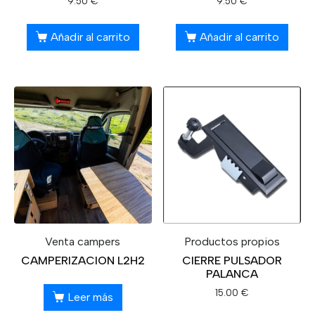
9.50
€
9.50
€
Añadir al carrito
Añadir al carrito
Venta campers
Productos propios
CAMPERIZACION L2H2
CIERRE PULSADOR
PALANCA
15.00
€
Leer más